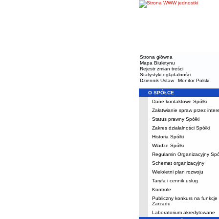
Strona główna
Mapa Biuletynu
Rejestr zmian treści
Statystyki oglądalności
Dziennik Ustaw
Monitor Polski
O SPÓŁCE
Menu
Dane kontaktowe Spółki
Załatwianie spraw przez inte
Status prawny Spółki
Zakres działalności Spółki
Historia Spółki
Władze Spółki
Regulamin Organizacyjny Spó
Schemat organizacyjny
Wieloletni plan rozwoju
Taryfa i cennik usług
Kontrole
Publiczny konkurs na funkcje
Zarządu
Laboratorium akredytowane