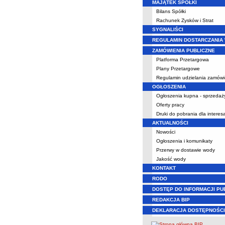
MAJĄTEK SPÓŁKI
Bilans Spółki
Rachunek Zysków i Strat
SYGNALIŚCI
REGULAMIN DOSTARCZANIA
ZAMÓWIENIA PUBLICZNE
Platforma Przetargowa
Plany Przetargowe
Regulamin udzielania zamów
OGŁOSZENIA
Ogłoszenia kupna - sprzedaż
Oferty pracy
Druki do pobrania dla intere
AKTUALNOŚCI
Nowości
Ogłoszenia i komunikaty
Przerwy w dostawie wody
Jakość wody
KONTAKT
RODO
DOSTĘP DO INFORMACJI PU
REDAKCJA BIP
DEKLARACJA DOSTĘPNOŚCI