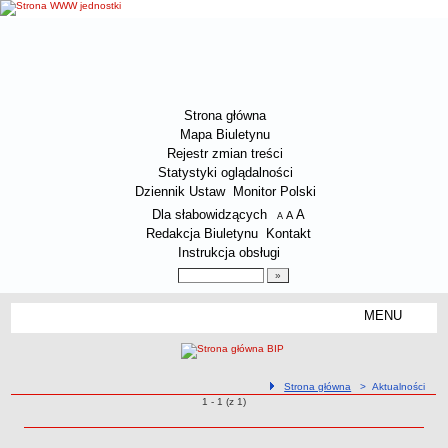
Strona główna
Mapa Biuletynu
Rejestr zmian treści
Statystyki oglądalności
Dziennik Ustaw
Monitor Polski
Menu dodatkowe
Dla słabowidzących
A
powiększ czcionkę
A
standardowy rozmiar czcionki
A
pomniejsz czcionkę
Redakcja Biuletynu
Kontakt
Instrukcja obsługi
Wyszukiwarka artykułów
Szukaj
MENU
Menu
O SPÓŁCE
Dane kontaktowe Spółki
ścieżka nawigacji
Strona główna
> Aktualności
Załatwianie spraw przez interesantów
Aktualności o pozycjach
1 - 1 (z 1)
Aktualności
Status prawny Spółki
Zakres działalności Spółki