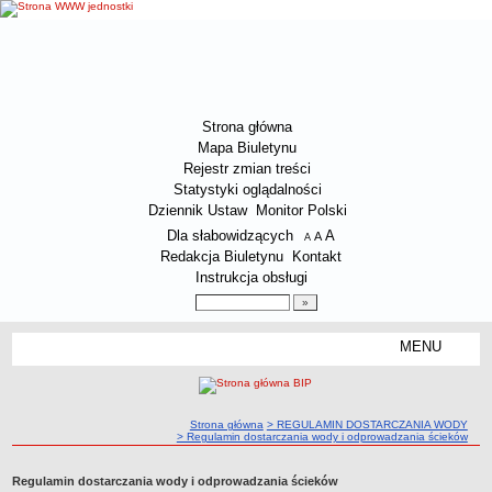
Strona główna
Mapa Biuletynu
Rejestr zmian treści
Statystyki oglądalności
Dziennik Ustaw
Monitor Polski
Menu dodatkowe
Dla słabowidzących
A
powiększ czcionkę
A
standardowy rozmiar czcionki
A
pomniejsz czcionkę
Redakcja Biuletynu
Kontakt
Instrukcja obsługi
Wyszukiwarka artykułów
Szukaj
MENU
Menu
O SPÓŁCE
Dane kontaktowe Spółki
ścieżka nawigacji
Strona główna
> REGULAMIN DOSTARCZANIA WODY
Załatwianie spraw przez interesantów
> Regulamin dostarczania wody i odprowadzania ścieków
Status prawny Spółki
Regulamin dostarczania wody i odprowadzania ścieków
Zakres działalności Spółki