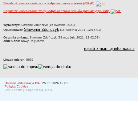
Regulamin dostarczania wody i odprowadzania ścieków (439kB)
Historia Spółki
Regulamin dostarczania wody i odprowadzania ścieków (aktualny) (827kB)
Władze Spółki
Regulamin Organizacyjny Spółki
metryczka
Wytworzył:
Sławomir Zduńczyk (16 kwietnia 2021)
Sławomir Zduńczyk
Schemat organizacyjny
Opublikował:
(16 kwietnia 2021, 12:15:01)
Wieloletni plan rozwoju
Ostatnia zmiana:
Sławomir Zduńczyk (28 września 2021, 12:42:57)
Zmieniono:
Nowy Regulamin
Taryfa i cennik usług
rejestr zmian tej informacji »
Kontrole
Liczba odsłon:
5655
Publiczny konkurs na funkcje członków Zarządu
Laboratorium akredytowane
MAJĄTEK SPÓŁKI
Bilans Spółki
Ostatnia aktualizacja BIP:
25.06.2026 12:01
Polityka Cookies
CMS i hosting: Logonet Sp. z o.o.
Rachunek Zysków i Strat
SYGNALIŚCI
REGULAMIN DOSTARCZANIA WODY
ZAMÓWIENIA PUBLICZNE
Platforma Przetargowa
Plany Przetargowe
Regulamin udzielania zamówień